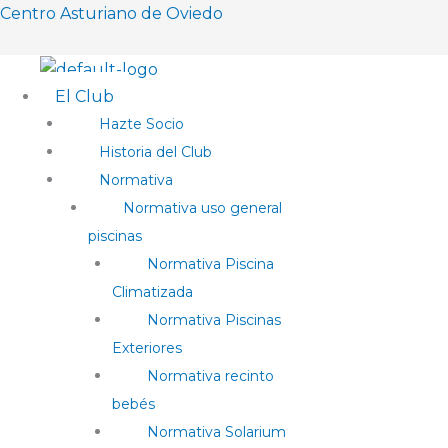
Ir
Menú
Menú
Menú
Menú
Centro Asturiano de Oviedo
al
contenido
El Club
Hazte Socio
Historia del Club
Normativa
Normativa uso general
piscinas
Normativa Piscina
Climatizada
Normativa Piscinas
Exteriores
Normativa recinto
bebés
Normativa Solarium